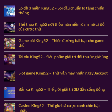
Không
–
có
Kho
Lô đề 3 miền King52 – Soi cầu chuẩn lô tăng chiến
bình
tàng
luận
thắng
game
ở
siêu
Tiến
Không
thú
lên
có
vị
Thể thao King52 nơi thỏa mãn niềm đam mê cá độ
miền
bình
nam
luận
của cược thủ
King52
ở
–
Lô
Không
Tựa
đề
có
Game bài King52 – Thiên đường bài bạc cho game
game
3
bình
bài
miền
luận
thủ
đầy
King52
ở
lôi
–
Thể
Không
cuốn
Soi
thao
có
Tài xỉu King52 – Siêu phẩm giải trí đổi thưởng khủng
cầu
King52
bình
chuẩn
nơi
luận
Không
lô
thỏa
ở
có
tăng
mãn
Game
bình
chiến
niềm
bài
luận
Slot game King52 – Thử vận may nhận ngay Jackpot
thắng
đam
King52
ở
mê
–
Tài
Không
cá
Thiên
xỉu
có
độ
đường
King52
bình
của
bài
–
luận
Bắn cá King52 – Thế giới giải trí 3D đầy sống động
cược
bạc
Siêu
ở
thủ
cho
phẩm
Slot
Không
game
giải
game
có
thủ
trí
King52
bình
đổi
–
luận
Casino King52 – Thế giới cá cược xanh chín bậc
thưởng
Thử
ở
nhất
khủng
vận
Bắn