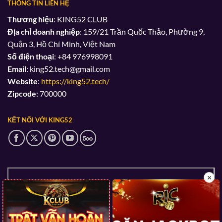
THÔNG TIN LIÊN HỆ
Thương hiệu
: KING52 CLUB
Địa chỉ doanh nghiệp
:
159/21 Trần Quốc Thảo, Phường 9,
Quận 3, Hồ Chí Minh, Việt Nam
Số điện thoại
: +84
976998091
Email
:
king52.tech@gmail.com
Website
:
https://king52.tech/
Zipcode
: 700000
KẾT NỐI VỚI KING52
×