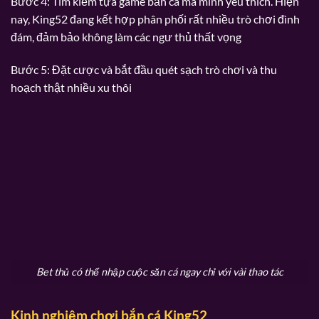
Bước 4: Tìm kiếm tựa game bắn cá mà mình yêu thích. Hiện
nay, King52 đang kết hợp phân phối rất nhiều trò chơi đình
đám, đảm bảo không làm các ngư thủ thất vọng
Bước 5: Đặt cược và bắt đầu quét sạch trò chơi và thu
hoạch thật nhiều xu thôi
Bet thủ có thể nhập cuộc săn cá ngay chỉ với vài thao tác
Kinh nghiệm chơi bắn cá King52