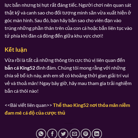
lực bắn nhưng bị hụt rất đáng tiếc. Người chơi nên quan sát
thật kỹ và canh sao cho đối tượng mình săn vừa xuất hiện ở
góc màn hình. Sau đó, bạn hãy bắn sao cho viên đạn vào
trúng những phần thân trên của con cá hoặc bắn liên tục vào
tứ phía khi đàn cá đông đến giữa khu vực chơi!
Kết luận
Vừa rồi là tất cả những thông tin cực thú vị liên quan đến
bắn cá King52
đình đám. Chúng tôi mong rằng với những
chia sẻ bổ ích này, anh em sẽ có khoảng thời gian giải trí vui
vẻ và thoả mãn! Ngay bây giờ, hãy mau tham gia trải nghiệm
bắn cá thôi nào!
<<Bài viết liên quan>>
Thể thao King52 nơi thỏa mãn niềm
đam mê cá độ của cược thủ