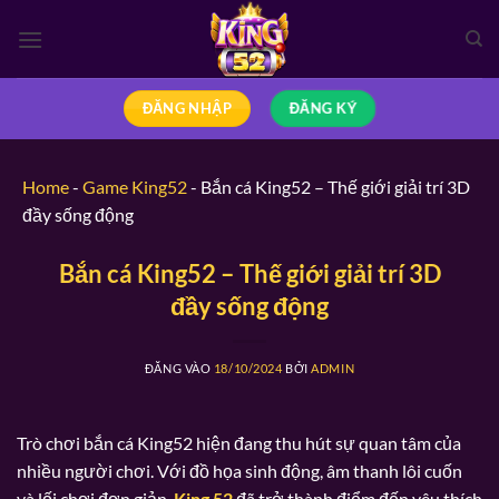
Bỏ
qua
nội
dung
ĐĂNG KÝ
ĐĂNG NHẬP
Home
-
Game King52
-
Bắn cá King52 – Thế giới giải trí 3D
đầy sống động
Bắn cá King52 – Thế giới giải trí 3D
đầy sống động
ĐĂNG VÀO
18/10/2024
BỞI
ADMIN
Trò chơi bắn cá King52 hiện đang thu hút sự quan tâm của
nhiều người chơi. Với đồ họa sinh động, âm thanh lôi cuốn
và lối chơi đơn giản,
King 52
đã trở thành điểm đến yêu thích