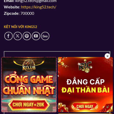
Email
:
king52.tech@gmail.com
Website
:
https://king52.tech/
Zipcode
: 700000
KẾT NỐI VỚI KING52
×