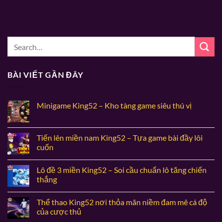
BÀI VIẾT GẦN ĐÂY
Minigame King52 – Kho tàng game siêu thú vị
Không
có
bình
luận
Tiến lên miền nam King52 – Tựa game bài đầy lôi
ở
cuốn
Minigame
King52
Không
–
có
Kho
Lô đề 3 miền King52 – Soi cầu chuẩn lô tăng chiến
bình
tàng
luận
thắng
game
ở
siêu
Tiến
Không
thú
lên
có
vị
Thể thao King52 nơi thỏa mãn niềm đam mê cá độ
miền
bình
nam
luận
của cược thủ
King52
ở
–
Lô
Không